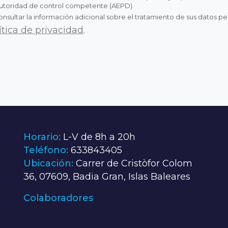
autoridad de control competente (AEPD).
ltar la información adicional sobre el tratamiento de sus datos p
ítica de privacidad
.
Horario:
L-V de 8h a 20h
Teléfono:
633843405
Ubicación:
Carrer de Cristòfor Colom
36, 07609, Badia Gran, Islas Baleares
Colaboradores